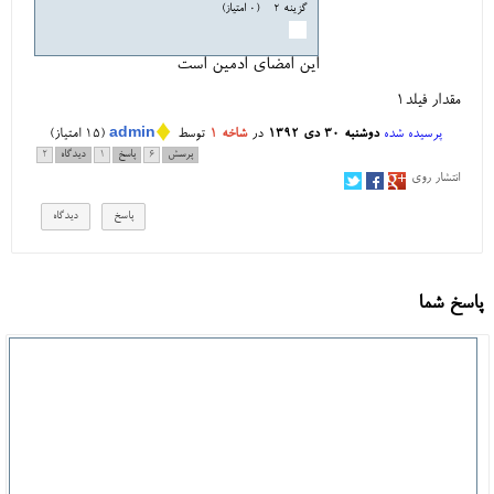
گزینه ۲
(0 امتیاز)
این امضای ادمین است
مقدار فیلد1
♦
پرسیده شده
دوشنبه ۳۰ دی ۱۳۹۲
در
شاخه ۱
توسط
admin
(
15
امتیاز)
پرسش
6
پاسخ
1
دیدگاه
2
انتشار روی
پاسخ شما