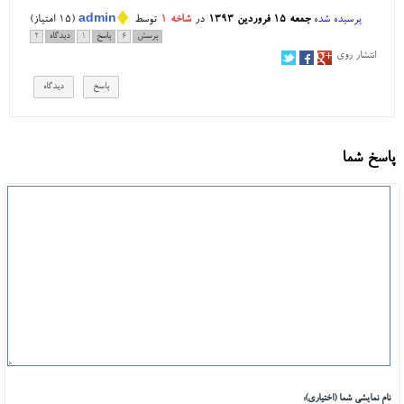
♦
پرسیده شده
جمعه ۱۵ فروردین ۱۳۹۳
در
شاخه ۱
توسط
admin
(
15
امتیاز)
پرسش
6
پاسخ
1
دیدگاه
2
انتشار روی
پاسخ شما
نام نمایشی شما (اختیاری):