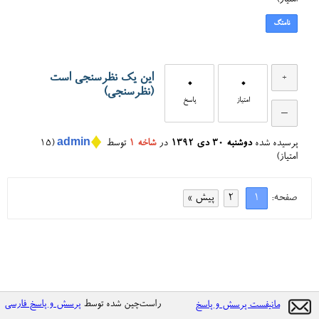
امتیاز)
نامتگ
این یک نظرسنجی است
0
0
(نظرسنجی)
امتیاز
پاسخ
♦
پرسیده شده
دوشنبه ۳۰ دی ۱۳۹۲
در
شاخه ۱
توسط
admin
(
15
امتیاز)
صفحه:
1
2
پیش »
راست‌چین شده توسط
پرسش و پاسخ فارسی
مانیفست پرسش و پاسخ